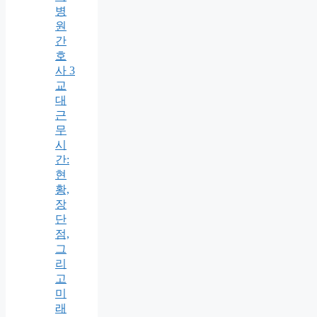
병
원
간
호
사 3
교
대
근
무
시
간:
현
황,
장
단
점,
그
리
고
미
래