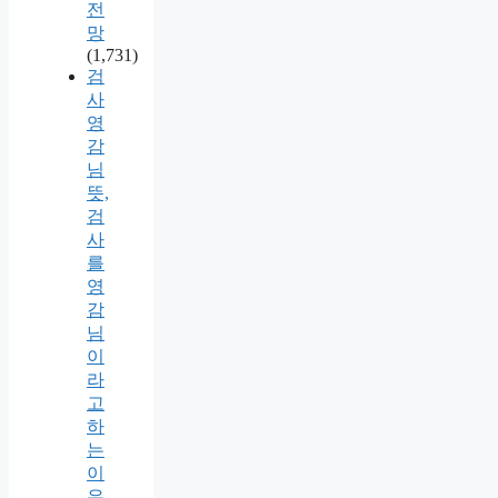
전
망
(1,731)
검
사
영
감
님
뜻,
검
사
를
영
감
님
이
라
고
하
는
이
유,