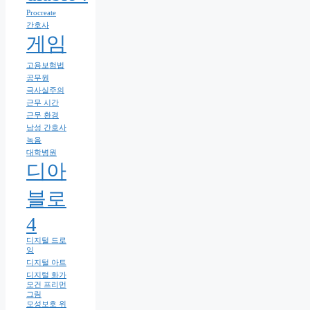
Procreate
간호사
게임
고용보험법
공무원
극사실주의
근무 시간
근무 환경
남성 간호사
녹음
대학병원
디아
블로
4
디지털 드로
잉
디지털 아트
디지털 화가
모건 프리먼
그림
모성보호 위