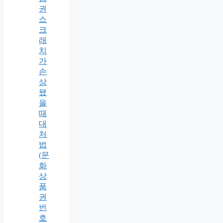
권
스
크
래
치
가
손
상
됐
을
때
대
처
법
(문
화
상
품
권
번
호