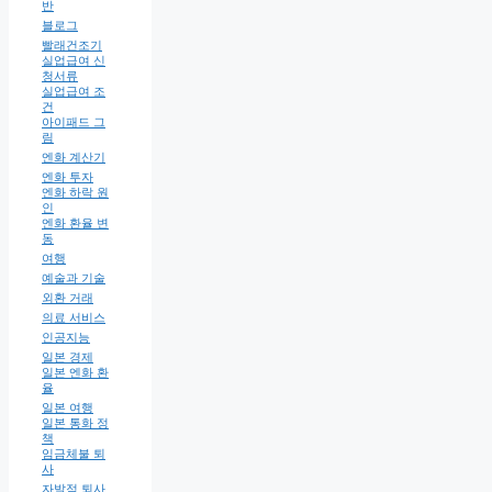
반
블로그
빨래건조기
실업급여 신
청서류
실업급여 조
건
아이패드 그
림
엔화 계산기
엔화 투자
엔화 하락 원
인
엔화 환율 변
동
여행
예술과 기술
외환 거래
의료 서비스
인공지능
일본 경제
일본 엔화 환
율
일본 여행
일본 통화 정
책
임금체불 퇴
사
자발적 퇴사