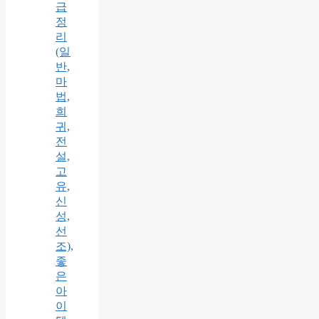
급
정
리
(일
반,
마
법,
희
귀,
전
설,
고
유,
신
성,
선
조),
좋
은
아
이