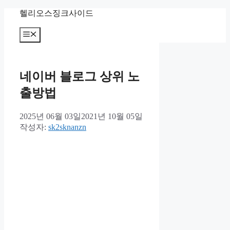
컨
헬리오스징크사이드
텐
츠
메
뉴
로
건
너
네이버 블로그 상위 노
뛰
기
출방법
2025년 06월 03일
2021년 10월 05일
작성자:
sk2sknanzn