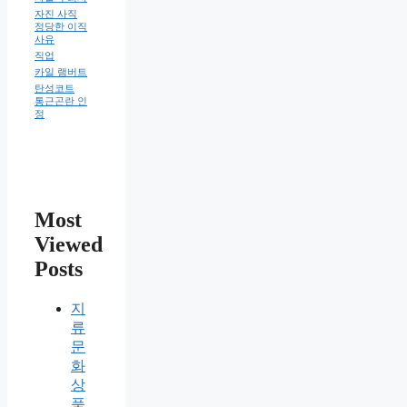
자진 사직
정당한 이직
사유
직업
카일 램버트
탄성코트
통근곤란 인
정
Most
Viewed
Posts
지
류
문
화
상
품