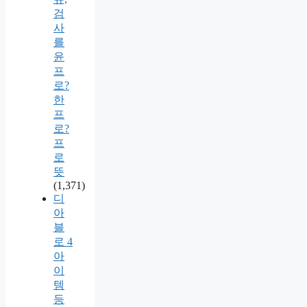
검
사
를
윤
프
로?
한
프
로?
프
로
뜻
(1,371)
디
아
블
로 4
아
이
템
등