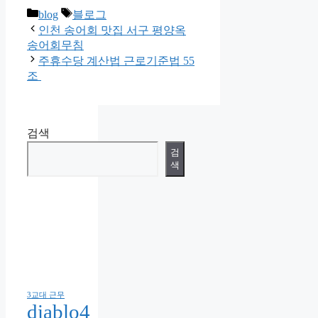
카
태
blog
블로그
테
그
인천 송어회 맛집 서구 평양옥
고
송어회무침
리
주휴수당 계산법 근로기준법 55
조
검색
검
색
3교대 근무
diablo4