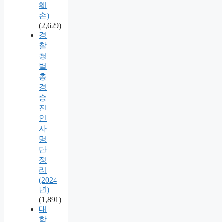
훼
손)
(2,629)
경
찰
청
별
총
경
승
진
인
사
명
단
정
리
(2024
년)
(1,891)
대
학