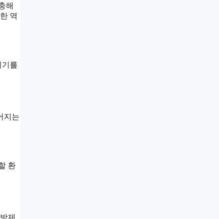
병충해
한 역
치기를
루어지는
할 환
 방제