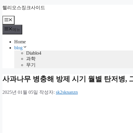
컨
헬리오스징크사이드
텐
츠
메
뉴
로
메뉴
건
너
Home
뛰
blog
기
Diablo4
과학
무기
사과나무 병충해 방제 시기 월별 탄저병, 
2025년 01월 05일
작성자:
sk2sknanzn