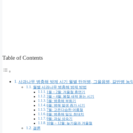
Table of Contents
사과나무 병충해 방제 시기 월별 탄저병, 그을음병, 갈반병 농
월별 사과나무 병충해 방제 방법
1월 ~ 2월: 겨울철 휴면기
3월 ~ 4월: 봄철 새싹 돋는 시기
5월: 병충해 부화기
6월: 병해 발생 증가 시기
7월: 고온다습한 여름철
8월: 병충해 밀도 최대치
9월: 과실 성숙기
10월 ~ 12월: 늦가을과 겨울철
결론