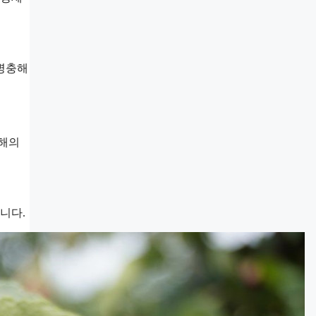
 병충해
충해의
니다.