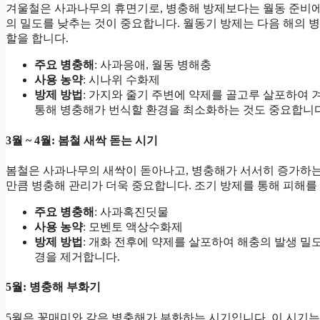
겨울철은 사과나무의 휴면기로, 병충해 방제보다는 월동 준비에
의 밀도를 낮추는 것이 중요합니다. 월동기 방제는 다음 해의 
할을 합니다.
주요 병충해
: 사과응애, 월동 병해충
사용 농약
: 시나위 수화제
방제 방법
: 가지와 줄기 주변에 약제를 골고루 살포하여
통해 병충해가 번식할 환경을 최소화하는 것도 중요합니다
3월 ~ 4월: 봄철 새싹 돋는 시기
봄철은 사과나무의 새싹이 돋아나고, 병충해가 서서히 증가하는
만큼 병충해 관리가 더욱 중요합니다. 조기 방제를 통해 피해를
주요 병충해
: 사과혹진딧물
사용 농약
: 모벤토 액상수화제
방제 방법
: 개화 전후에 약제를 살포하여 해충의 발생 밀
경을 제거합니다.
5월: 병충해 부화기
5월은 꽃매미와 같은 병충해가 부화하는 시기입니다. 이 시기