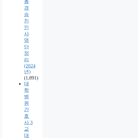
총
경
승
진
인
사
명
단
정
리
(2024
년)
(1,891)
대
학
병
원
간
호
사 3
교
대