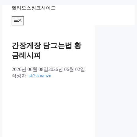
컨
헬리오스징크사이드
텐
츠
메
뉴
로
건
너
간장게장 담그는법 황
뛰
기
금레시피
2026년 06월 08일
2026년 06월 02일
작성자:
sk2sknanzn