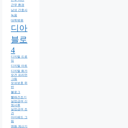
근무 환경
남성 간호사
녹음
대학병원
디아
블로
4
디지털 드로
잉
디지털 아트
디지털 화가
모건 프리먼
그림
모성보호 위
반
블로그
빨래건조기
실업급여 신
청서류
실업급여 조
건
아이패드 그
림
엔화 계산기