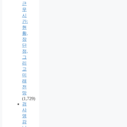
근
무
시
간:
현
황,
장
단
점,
그
리
고
미
래
전
망
(1,729)
검
사
영
감