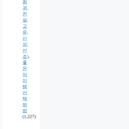
희
귀,
전
설,
고
유,
신
성,
선
조),
좋
은
아
이
템
선
택
방
법
(1,227)