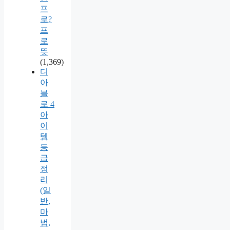
프
로?
프
로
뜻
(1,369)
디
아
블
로 4
아
이
템
등
급
정
리
(일
반,
마
법,