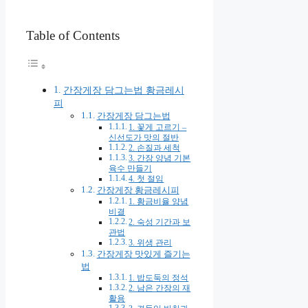
Table of Contents
간장게장 담그는법 황금레시
피
간장게장 담그는법
1. 꽃게 고르기 –
신선도가 맛의 절반
2. 손질과 세척
3. 간장 양념 기본
육수 만들기
4. 첫 절임
간장게장 황금레시피
1. 황금비율 양념
비결
2. 숙성 기간과 보
관법
3. 위생 관리
간장게장 맛있게 즐기는
법
1. 밥도둑의 정석
2. 남은 간장의 재
활용