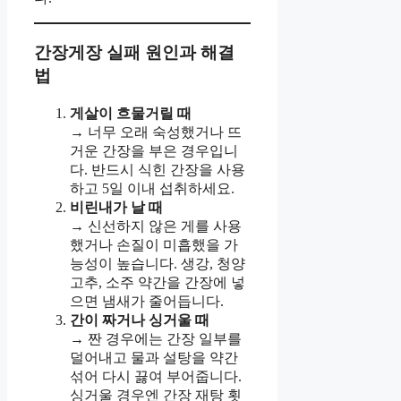
간장게장 실패 원인과 해결
법
게살이 흐물거릴 때
→ 너무 오래 숙성했거나 뜨
거운 간장을 부은 경우입니
다. 반드시 식힌 간장을 사용
하고 5일 이내 섭취하세요.
비린내가 날 때
→ 신선하지 않은 게를 사용
했거나 손질이 미흡했을 가
능성이 높습니다. 생강, 청양
고추, 소주 약간을 간장에 넣
으면 냄새가 줄어듭니다.
간이 짜거나 싱거울 때
→ 짠 경우에는 간장 일부를
덜어내고 물과 설탕을 약간
섞어 다시 끓여 부어줍니다.
싱거울 경우엔 간장 재탕 횟