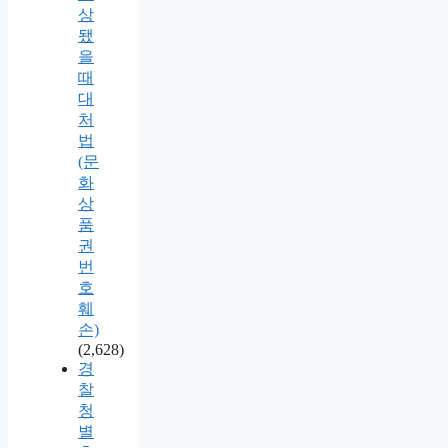
상
됐
을
때
대
처
법
(문
화
상
품
권
번
호
훼
손)
(2,628)
경
찰
청
별