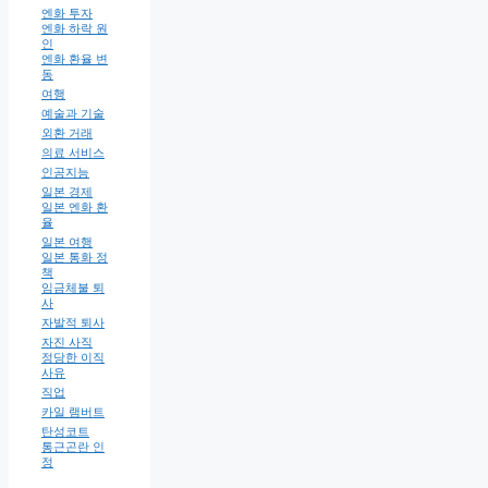
엔화 투자
엔화 하락 원
인
엔화 환율 변
동
여행
예술과 기술
외환 거래
의료 서비스
인공지능
일본 경제
일본 엔화 환
율
일본 여행
일본 통화 정
책
임금체불 퇴
사
자발적 퇴사
자진 사직
정당한 이직
사유
직업
카일 램버트
탄성코트
통근곤란 인
정