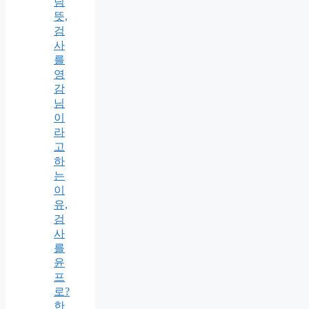
님
뜻,
검
사
를
영
감
님
이
라
고
하
는
이
유,
검
사
를
윤
프
로?
한