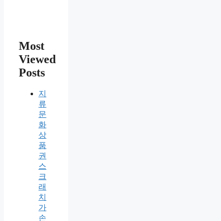
Most
Viewed
Posts
지
류
문
화
상
품
권
스
크
래
치
가
손