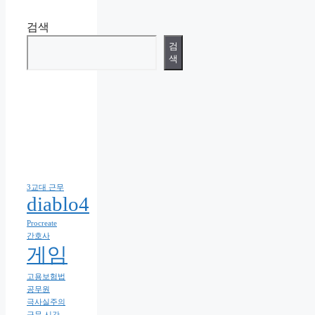
검색
검
색
3교대 근무
diablo4
Procreate
간호사
게임
고용보험법
공무원
극사실주의
근무 시간