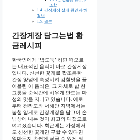
3. 곁들임 반찬과
조합
간장게장 실패 원인과 해
결법
결론
간장게장 담그는법 황
금레시피
한국인에게 ‘밥도둑’ 하면 떠오르
는 대표적인 음식이 바로 간장게장
입니다. 신선한 꽃게를 짭조름한
간장 양념에 숙성시켜 감칠맛을 끌
어올린 이 음식은, 그 자체로 밥 한
그릇을 순식간에 비우게 만드는 마
성의 맛을 지니고 있습니다. 예로
부터 전라도와 서해안 지역에서는
봄철 암게로 간장게장을 담그어 손
님상에 내는 것이 최고의 대접으로
여겨졌습니다. 최근에는 가정에서
도 신선한 꽃게만 구할 수 있다면
얼마든지 손쉽게 담글 수 있게 되