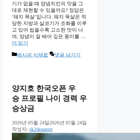
기가 없을 때 양념치킨의 맛을 그
대로 재현할 수 있을까요? 정답은
‘돼지 목살’입니다. 돼지 목살은 적
당한 지방과 살코기가 조화를 이루
고 있어 씹을수록 고소한 맛이 나
며, 양념이 잘 배어 깊은 풍미를 …
더 읽기
카
레시피 식재료
댓글 남기기
테
고
리
양지호 한국오픈 우
승 프로필 나이 경력 우
승상금
2026년 05월 24일
2026년 05월 24일
작성자:
sk2sknanzn