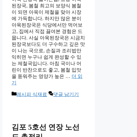
된장국, 봄철 최고의 보양식 봄철
이 되면 아욱이 제철을 맞아 시장
에 가득합니다. 하지만 많은 분이
아욱된장국은 식당에서만 먹어보
고, 집에서 직접 끓여본 경험은 드
뭅니다. 사실 아욱된장국은 시금치
된장국보다도 더 구수하고 깊은 맛
이 나는 국으로, 손질과 조리법만
익히면 누구나 쉽게 완성할 수 있
는 제철국입니다. 아침 국이나 어
린이 반찬으로도 좋고, 봄철 입맛
을 돋워주는 영양가 높은 …
더 읽
기
카
레시피 식재료
댓글 남기기
테
고
리
김포 5호선 연장 노선