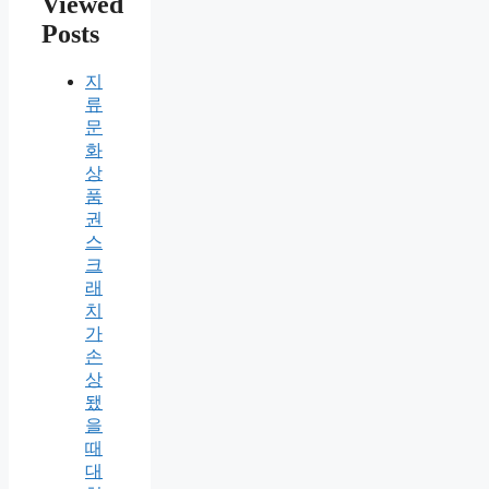
Viewed
Posts
지
류
문
화
상
품
권
스
크
래
치
가
손
상
됐
을
때
대