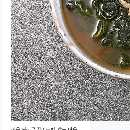
아욱 된장국 끓이는법, 효능 아욱