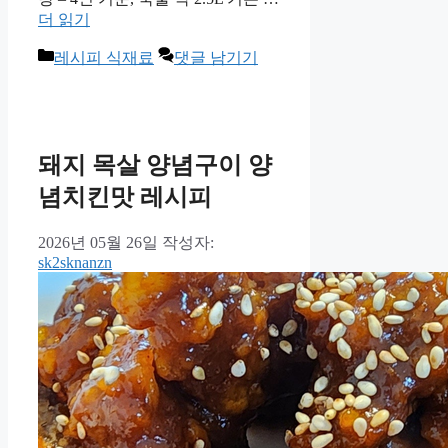
더 읽기
카
레시피 식재료
댓글 남기기
테
고
리
돼지 목살 양념구이 양
념치킨맛 레시피
2026년 05월 26일
작성자:
sk2sknanzn