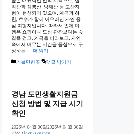
높은 대표적인 산악 지역으로, 설
악산과 점봉산, 방태산 등 고산지
형이 형성되어 있으며, 계곡과 하
천, 호수가 함께 어우러진 자연 중
심 여행지입니다. 따라서 인제 여
행은 쇼핑이나 도심 관광보다는 숲
길을 걷고, 계곡을 바라보고, 자연
속에서 머무는 시간을 중심으로 구
성하는 …
더 읽기
카
가볼만한곳
댓글 남기기
테
고
리
경남 도민생활지원금
신청 방법 및 지급 시기
확인
2026년 04월 30일
2026년 04월 30일
작성자:
sk2sknanzn