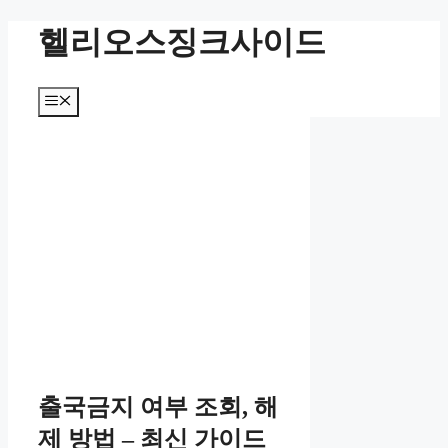
컨
헬리오스징크사이드
텐
츠
로
메
건
뉴
너
뛰
기
출국금지 여부 조회, 해
제 방법 – 최신 가이드