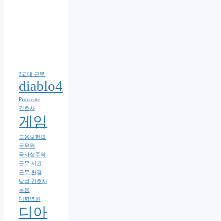
3교대 근무
diablo4
Procreate
간호사
게임
고용보험법
공무원
극사실주의
근무 시간
근무 환경
남성 간호사
녹음
대학병원
디아