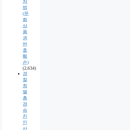
처
법
(문
화
상
품
권
번
호
훼
손)
(2,634)
경
찰
청
별
총
경
승
진
인
사