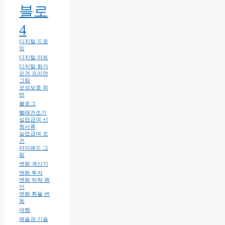
블로
4
디지털 드로
잉
디지털 아트
디지털 화가
모건 프리먼
그림
모성보호 위
반
블로그
빨래건조기
실업급여 신
청서류
실업급여 조
건
아이패드 그
림
엔화 계산기
엔화 투자
엔화 하락 원
인
엔화 환율 변
동
여행
예술과 기술