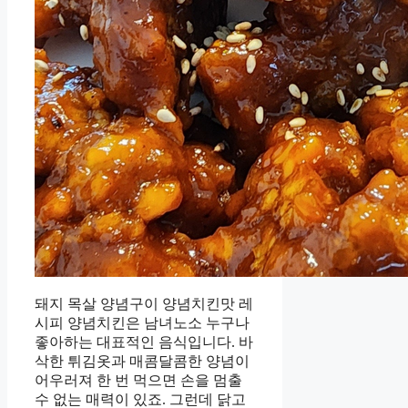
돼지 목살 양념구이 양념치킨맛 레
시피 양념치킨은 남녀노소 누구나
좋아하는 대표적인 음식입니다. 바
삭한 튀김옷과 매콤달콤한 양념이
어우러져 한 번 먹으면 손을 멈출
수 없는 매력이 있죠. 그런데 닭고