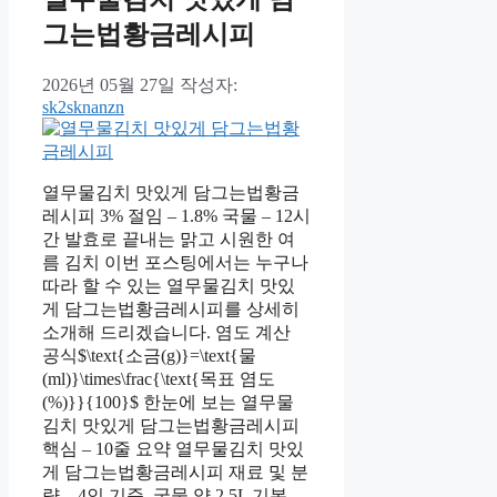
그는법황금레시피
2026년 05월 27일
작성자:
sk2sknanzn
열무물김치 맛있게 담그는법황금
레시피 3% 절임 – 1.8% 국물 – 12시
간 발효로 끝내는 맑고 시원한 여
름 김치 이번 포스팅에서는 누구나
따라 할 수 있는 열무물김치 맛있
게 담그는법황금레시피를 상세히
소개해 드리겠습니다. 염도 계산
공식$\text{소금(g)}=\text{물
(ml)}\times\frac{\text{목표 염도
(%)}}{100}$ 한눈에 보는 열무물
김치 맛있게 담그는법황금레시피
핵심 – 10줄 요약 열무물김치 맛있
게 담그는법황금레시피 재료 및 분
량 – 4인 기준, 국물 약 2.5L 기본 …