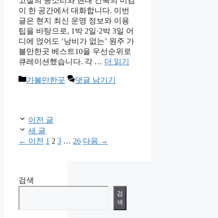
고찰의 종소리와 현대 건축의 미감
이 한 공간에서 대화합니다. 이번
글은 현지 최신 운영 정보와 이용
팁을 바탕으로, 1박 2일·2박 3일 어
디에 얹어도 ‘낭비가 없는’ 원주 가
볼만한곳 베스트10을 우선순위로
큐레이션했습니다. 각 …
더 읽기
카
가볼만한곳
댓글 남기기
테
고
리
이전 글
새 글
페
페
페
페
←
이전
1
2
3
…
26
다음
→
이
이
이
이
지
지
지
지
검색
검
색