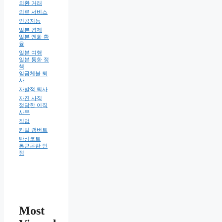
외환 거래
의료 서비스
인공지능
일본 경제
일본 엔화 환
율
일본 여행
일본 통화 정
책
임금체불 퇴
사
자발적 퇴사
자진 사직
정당한 이직
사유
직업
카일 램버트
탄성코트
통근곤란 인
정
Most