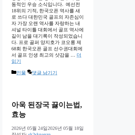
동적인 우승 소식입니다. 예선전
18위의 기적, 한국오픈 역사를 새
로 쓰다 대한민국 골프의 자존심이
자 가장 오랜 역사를 자랑하는 내
셔널 타이틀 대회에서 골프 역사에
길이 남을 대기록이 작성되었습니
다. 프로 골퍼 양지호가 코오롱 제
68회 한국오픈 골프 선수권대회에
서 골프 인생 최고의 샷감을 …
더
읽기
카
인물
댓글 남기기
테
고
리
아욱 된장국 끓이는법,
효능
2026년 05월 24일
2026년 05월 18일
작성자:
sk2sknanzn