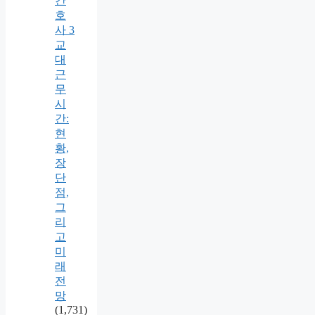
간
호
사 3
교
대
근
무
시
간:
현
황,
장
단
점,
그
리
고
미
래
전
망
(1,731)