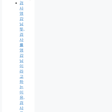
검
사
영
감
님
뜻,
검
사
를
영
감
님
이
라
고
하
는
이
유,
검
사