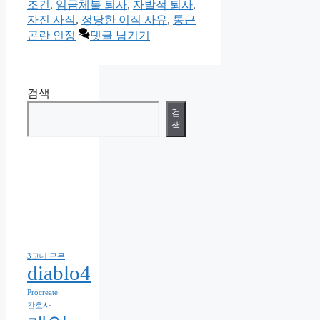
고
조건
,
임금체불 퇴사
,
자발적 퇴사
,
리
자진 사직
,
정당한 이직 사유
,
통근
곤란 인정
댓글 남기기
검색
검
색
3교대 근무
diablo4
Procreate
간호사