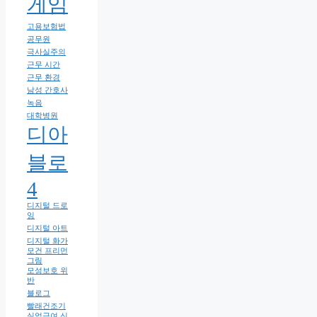
게임
고용보험법
공무원
극사실주의
근무 시간
근무 환경
남성 간호사
녹음
대학병원
디아
블로
4
디지털 드로
잉
디지털 아트
디지털 화가
모건 프리먼
그림
모성보호 위
반
블로그
빨래건조기
실업급여 신