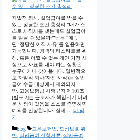
자발적 퇴사, 실업급여를 받을 수
있는 정당한 조건 총정리 “내가 스
스로 사직서를 냈는데도 실업급여
를 받을 수 있을까?”답은 “예”,
단 ‘정당한 이직 사유’를 입증하면
가능합니다. 경력의 리스타트를 위
해, 혹은 어쩔 수 없는 개인‧가정 사
정으로 사표를 내야 하는 상황은
누구에게나 찾아옵니다. 일반적으
로 자발적 퇴사(자진 사직)는 실업
급여 수급 대상에서 제외되지
만, 고용보험법 시행규칙 제101조
[별표 2]는 근로자가 책임지기 어려
운 사정이 있음을 스스로 증명하면
예외를 인정합니다. 실제 …
더 읽
기
카
태
blog
고용보험법
,
모성보호 위
테
그
반
,
실업급여 신청서류
,
실업급여