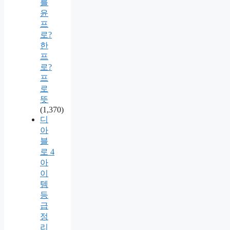
를
윤
프
로?
한
프
로?
프
로
뜻
(1,370)
디
아
블
로 4
아
이
템
등
급
정
리