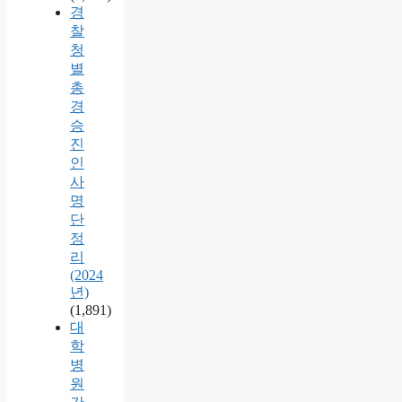
경
찰
청
별
총
경
승
진
인
사
명
단
정
리
(2024
년)
(1,891)
대
학
병
원