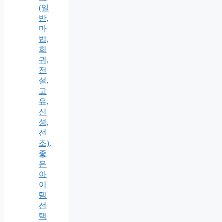
(일
반,
마
법,
희
귀,
전
설,
고
유,
신
성,
선
조),
좋
은
아
이
템
선
택