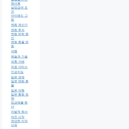
청서류
실업급여 조
건
아이패드 그
림
엔화 계산기
엔화 투자
엔화 하락 원
인
엔화 환율 변
동
여행
예술과 기술
외환 거래
의료 서비스
인공지능
일본 경제
일본 엔화 환
율
일본 여행
일본 통화 정
책
임금체불 퇴
사
자발적 퇴사
자진 사직
정당한 이직
사유