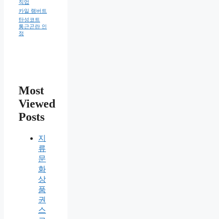
직업
카일 램버트
탄성코트
통근곤란 인
정
Most
Viewed
Posts
지
류
문
화
상
품
권
스