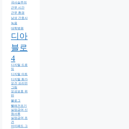
극사실주의
근무 시간
근무 환경
남성 간호사
녹음
대학병원
디아
블로
4
디지털 드로
잉
디지털 아트
디지털 화가
모건 프리먼
그림
모성보호 위
반
블로그
빨래건조기
실업급여 신
청서류
실업급여 조
건
아이패드 그