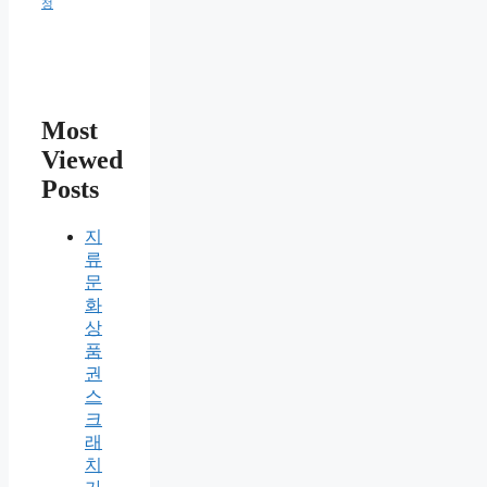
정
Most
Viewed
Posts
지
류
문
화
상
품
권
스
크
래
치