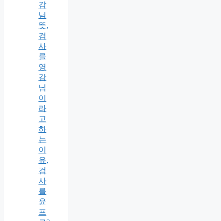
감
님
뜻,
검
사
를
영
감
님
이
라
고
하
는
이
유,
검
사
를
윤
프