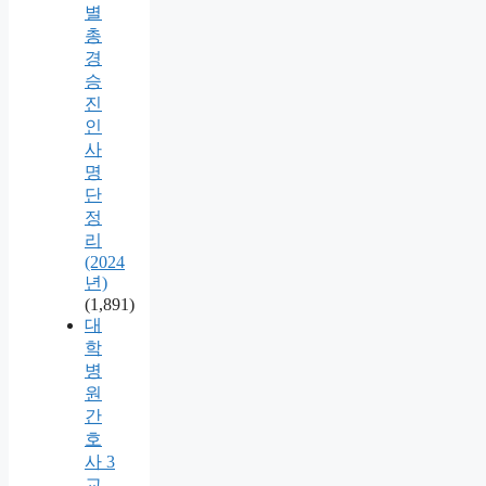
별
총
경
승
진
인
사
명
단
정
리
(2024
년)
(1,891)
대
학
병
원
간
호
사 3
교