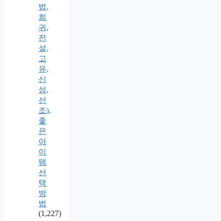
법,
희
귀,
전
설,
고
유,
신
성,
선
조),
좋
은
아
이
템
선
택
방
법
(1,227)