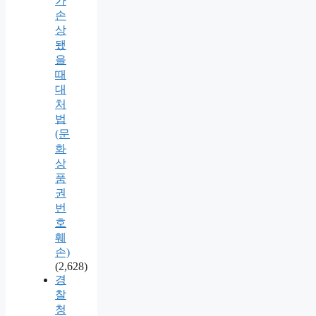
가
손
상
됐
을
때
대
처
법
(문
화
상
품
권
번
호
훼
손)
(2,628)
경
찰
청