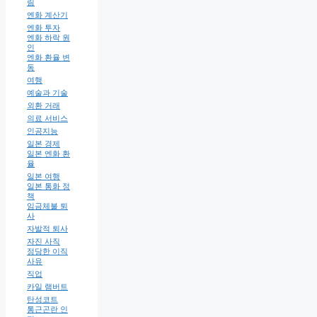
림
엔화 계산기
엔화 투자
엔화 하락 원
인
엔화 환율 변
동
여행
예술과 기술
외환 거래
의료 서비스
인공지능
일본 경제
일본 엔화 환
율
일본 여행
일본 통화 정
책
임금체불 퇴
사
자발적 퇴사
자진 사직
정당한 이직
사유
직업
카일 램버트
탄성코트
통근곤란 인