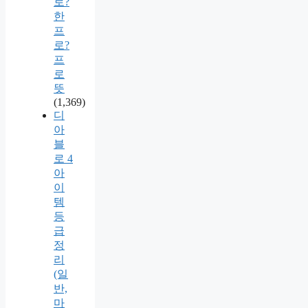
로?
한
프
로?
프
로
뜻
(1,369)
디
아
블
로 4
아
이
템
등
급
정
리
(일
반,
마