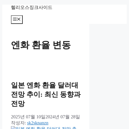
컨
헬리오스징크사이드
텐
츠
메
뉴
로
건
너
엔화 환율 변동
뛰
기
일본 엔화 환율 달러대
전망 추이: 최신 동향과
전망
2025년 07월 10일
2024년 07월 28일
작성자:
sk2sknanzn