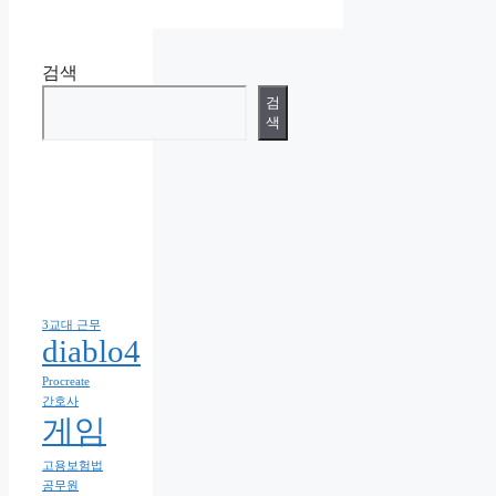
검색
검
색
3교대 근무
diablo4
Procreate
간호사
게임
고용보험법
공무원