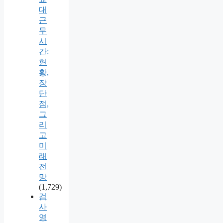
대
근
무
시
간:
현
황,
장
단
점,
그
리
고
미
래
전
망
(1,729)
검
사
영