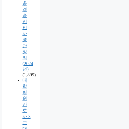
총
경
승
진
인
사
명
단
정
리
(2024
년)
(1,899)
대
학
병
원
간
호
사 3
교
대