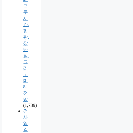
근
무
시
간:
현
황,
장
단
점,
그
리
고
미
래
전
망
(1,739)
검
사
영
감