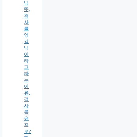
님
뜻,
검
사
를
영
감
님
이
라
고
하
는
이
유,
검
사
를
윤
프
로?