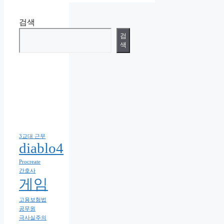
검색
검
색
3교대 근무
diablo4
Procreate
간호사
게임
고용보험법
공무원
극사실주의