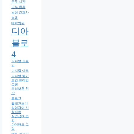
근무 시간
근무 환경
남성 간호사
녹음
대학병원
디아
블로
4
디지털 드로
잉
디지털 아트
디지털 화가
모건 프리먼
그림
모성보호 위
반
블로그
빨래건조기
실업급여 신
청서류
실업급여 조
건
아이패드 그
림