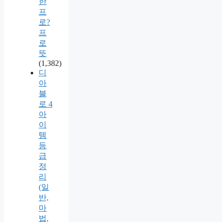
한
프
로?
프
로
뜻
(1,382)
디
아
블
로 4
아
이
템
등
급
정
리
(일
반,
마
법,