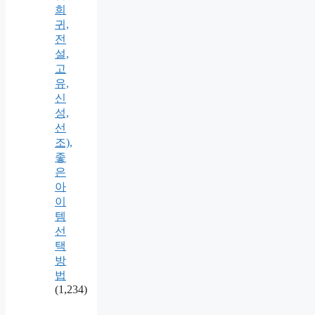
희
귀,
전
설,
고
유,
신
성,
선
조),
좋
은
아
이
템
선
택
방
법
(1,234)