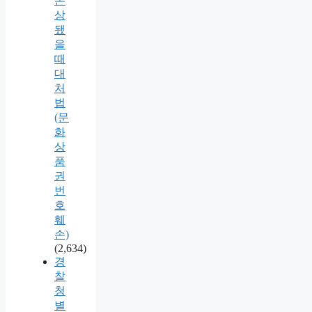
손
상
됐
을
때
대
처
법
(문
화
상
품
권
번
호
훼
손)
(2,634)
경
찰
청
별