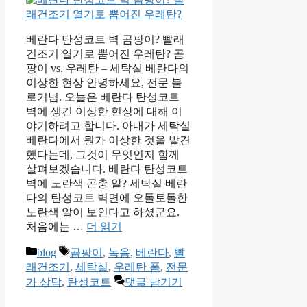
베란다 탄성코트 벽 곰팡이? 빨래
건조기 열기로 뿜어진 우레탄? 곰
팡이 vs. 우레탄 – 세탁실 베란다의
이상한 현상 안녕하세요, 전문 블
로거님. 오늘은 베란다 탄성코트
벽에 생긴 이상한 현상에 대해 이
야기하려고 합니다. 아내가 세탁실
베란다에서 뭔가 이상한 것을 발견
했다는데, 그것이 무엇인지 함께
살펴보겠습니다. 베란다 탄성코트
벽에 노란색 곤충 알? 세탁실 베란
다의 탄성코트 벽면에 오돌토돌한
노란색 알이 보인다고 하셨군요.
처음에는 …
더 읽기
카
태
blog
곰팡이
,
녹음
,
베란다
,
빨
테
그
래건조기
,
세탁실
,
우레탄 폼
,
전문
고
가 상담
,
탄성코트
댓글 남기기
리