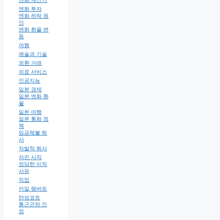
엔화 계산기
엔화 투자
엔화 하락 원
인
엔화 환율 변
동
여행
예술과 기술
외환 거래
의료 서비스
인공지능
일본 경제
일본 엔화 환
율
일본 여행
일본 통화 정
책
임금체불 퇴
사
자발적 퇴사
자진 사직
정당한 이직
사유
직업
카일 램버트
탄성코트
통근곤란 인
정