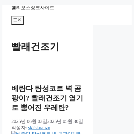
컨
헬리오스징크사이드
텐
츠
메
뉴
로
건
너
빨래건조기
뛰
기
베란다 탄성코트 벽 곰
팡이? 빨래건조기 열기
로 뿜어진 우레탄?
2025년 06월 03일
2025년 05월 30일
작성자:
sk2sknanzn