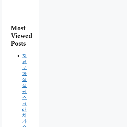
Most
Viewed
Posts
지
류
문
화
상
품
권
스
크
래
치
가