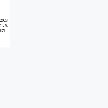
023
, 일
전세계