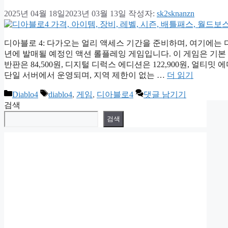
2025년 04월 18일
2023년 03월 13일
작성자:
sk2sknanzn
디아블로 4: 다가오는 얼리 액세스 기간을 준비하며, 여기에는 디
년에 발매될 예정인 액션 롤플레잉 게임입니다. 이 게임은 기본
반판은 84,500원, 디지털 디럭스 에디션은 122,900원, 얼티밋
단일 서버에서 운영되며, 지역 제한이 없는 …
더 읽기
카
태
Diablo4
diablo4
,
게임
,
디아블로4
댓글 남기기
테
그
검색
고
검색
리