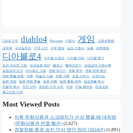
diablo4
게임
3교대 근무
Procreate
간호사
고용보험법
공무원
극사실주의
근무 시간
근무 환경
남성 간호사
녹음
대학병원
디아블로4
디지털 드로잉
디지털 아트
디지털 화가
모건 프리먼 그림
모성보호 위반
블로그
빨래건조기
실업급여 신청서류
실업급여 조건
아이패드 그림
엔화 계산기
엔화 투자
엔화 하락 원인
엔화 환율 변동
여행
예술과 기술
외환 거래
의료 서비스
인공지능
일본 경제
일본 엔화 환율
일본 여행
일본 통화 정책
임금체불 퇴사
자발적 퇴사
자진 사직
정당한 이직 사유
직업
카일 램버트
탄성코트
통근곤란 인정
Most Viewed Posts
지류 문화상품권 스크래치가 손상 됐을 때 대처법
(문화상품권 번호 훼손)
(2,627)
경찰청별 총경 승진 인사 명단 정리 (2024년)
(1,891)