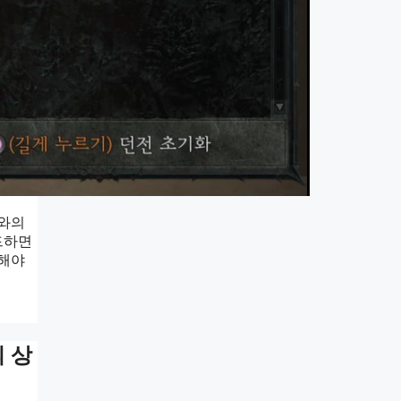
카와의
드하면
행해야
의 상