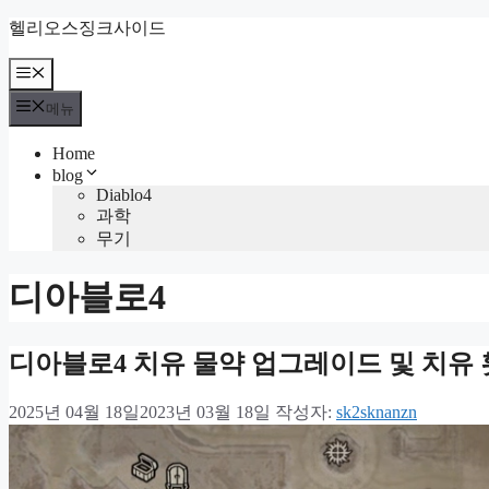
컨
헬리오스징크사이드
텐
츠
메
뉴
로
메뉴
건
너
Home
뛰
blog
기
Diablo4
과학
무기
디아블로4
디아블로4 치유 물약 업그레이드 및 치유 
2025년 04월 18일
2023년 03월 18일
작성자:
sk2sknanzn