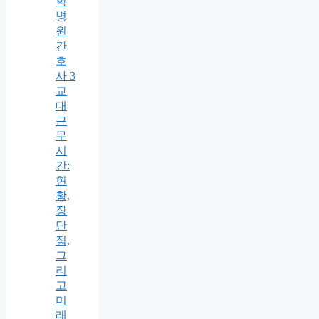
학
병
원
간
호
사 3
교
대
근
무
시
간:
현
황,
장
단
점,
그
리
고
미
래