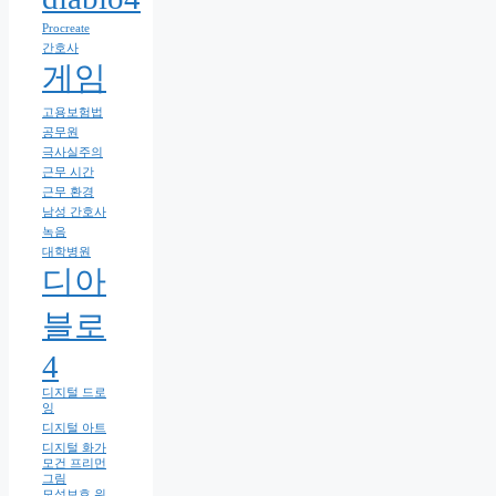
Procreate
간호사
게임
고용보험법
공무원
극사실주의
근무 시간
근무 환경
남성 간호사
녹음
대학병원
디아
블로
4
디지털 드로
잉
디지털 아트
디지털 화가
모건 프리먼
그림
모성보호 위