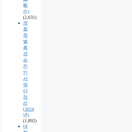
훼
손)
(2,631)
경
찰
청
별
총
경
승
진
인
사
명
단
정
리
(2024
년)
(1,892)
대