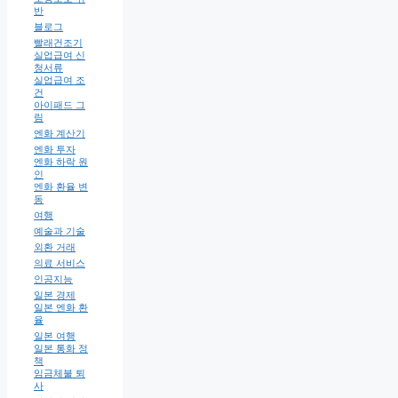
반
블로그
빨래건조기
실업급여 신
청서류
실업급여 조
건
아이패드 그
림
엔화 계산기
엔화 투자
엔화 하락 원
인
엔화 환율 변
동
여행
예술과 기술
외환 거래
의료 서비스
인공지능
일본 경제
일본 엔화 환
율
일본 여행
일본 통화 정
책
임금체불 퇴
사