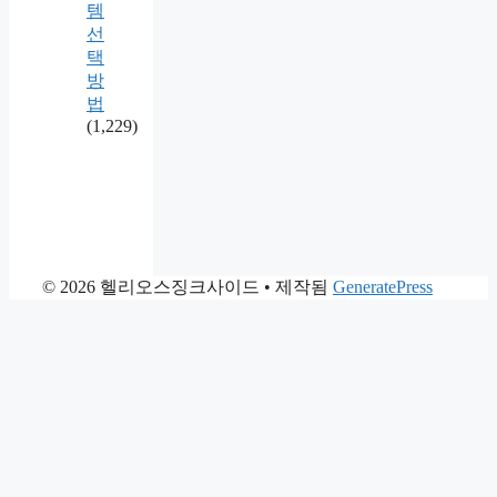
템
선
택
방
법
(1,229)
© 2026 헬리오스징크사이드
• 제작됨
GeneratePress