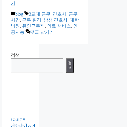
기
카
태
blog
3교대 근무
,
간호사
,
근무
테
그
시간
,
근무 환경
,
남성 간호사
,
대학
고
병원
,
유연근무제
,
의료 서비스
,
인
리
공지능
댓글 남기기
검색
검
색
3교대 근무
diablo4