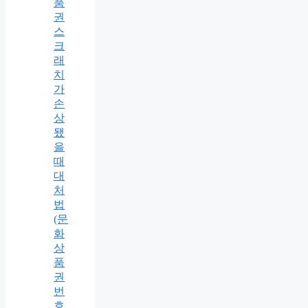
품
권
스
크
래
치
가
손
상
됐
을
때
대
처
법
(문
화
상
품
권
번
호