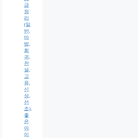
급
정
리
(일
반,
마
법,
희
귀,
전
설,
고
유,
신
성,
선
조),
좋
은
아
이