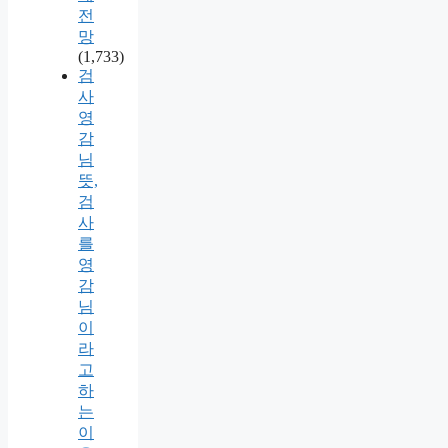
전
망
(1,733)
검
사
영
감
님
뜻,
검
사
를
영
감
님
이
라
고
하
는
이