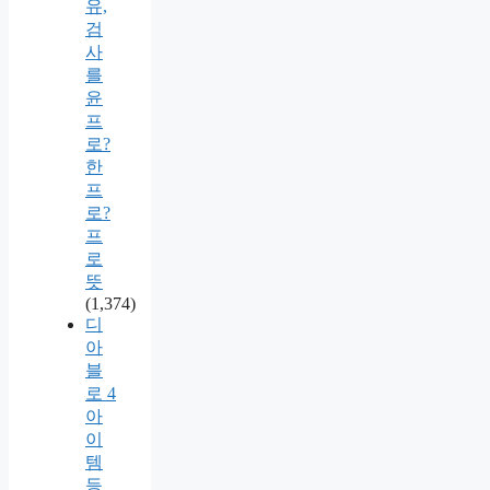
유,
검
사
를
윤
프
로?
한
프
로?
프
로
뜻
(1,374)
디
아
블
로 4
아
이
템
등