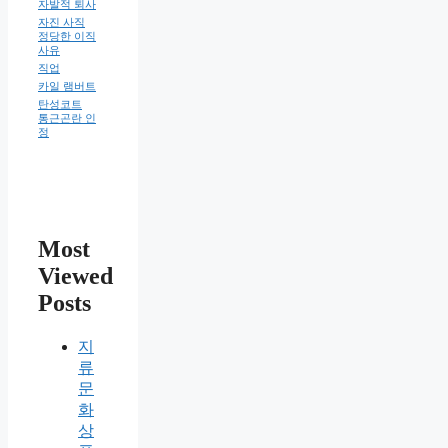
자발적 퇴사
자진 사직
정당한 이직
사유
직업
카일 램버트
탄성코트
통근곤란 인
정
Most
Viewed
Posts
지
류
문
화
상