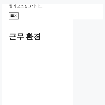
컨
헬리오스징크사이드
텐
츠
메
뉴
로
건
너
근무 환경
뛰
기