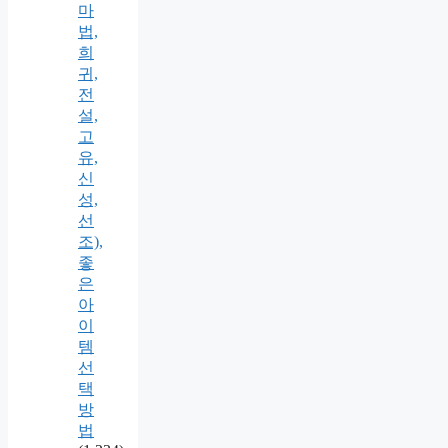
마
법,
희
귀,
전
설,
고
유,
신
성,
선
조),
좋
은
아
이
템
선
택
방
법