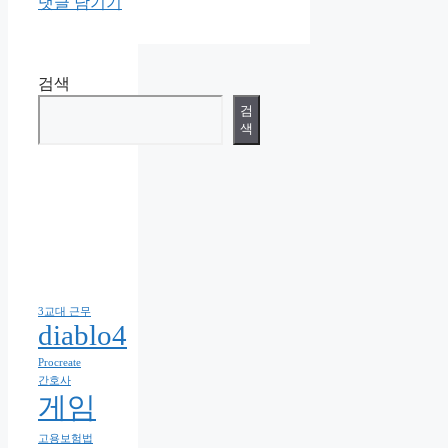
댓글 남기기
검색
검
색
3교대 근무
diablo4
Procreate
간호사
게임
고용보험법