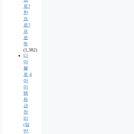
로?
한
프
로?
프
로
뜻
(1,382)
디
아
블
로 4
아
이
템
등
급
정
리
(일
반,