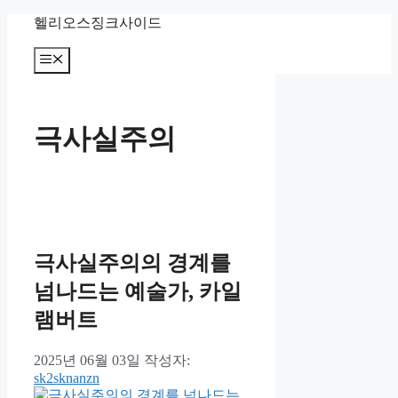
컨
헬리오스징크사이드
텐
츠
메
뉴
로
건
너
극사실주의
뛰
기
극사실주의의 경계를
넘나드는 예술가, 카일
램버트
2025년 06월 03일
작성자:
sk2sknanzn