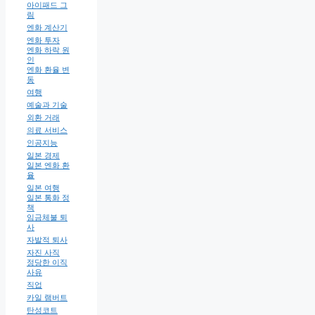
아이패드 그
림
엔화 계산기
엔화 투자
엔화 하락 원
인
엔화 환율 변
동
여행
예술과 기술
외환 거래
의료 서비스
인공지능
일본 경제
일본 엔화 환
율
일본 여행
일본 통화 정
책
임금체불 퇴
사
자발적 퇴사
자진 사직
정당한 이직
사유
직업
카일 램버트
탄성코트