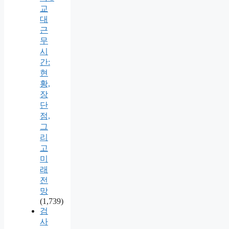
교
대
근
무
시
간:
현
황,
장
단
점,
그
리
고
미
래
전
망
(1,739)
검
사