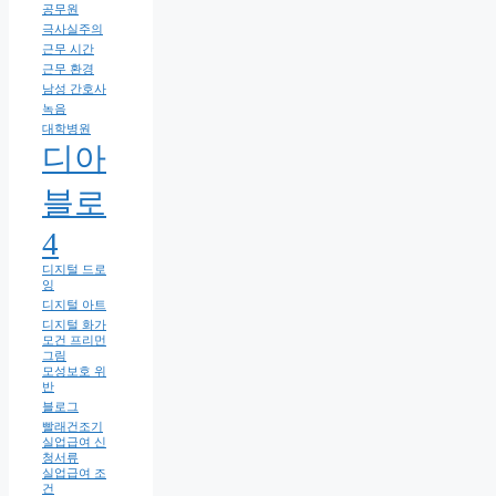
공무원
극사실주의
근무 시간
근무 환경
남성 간호사
녹음
대학병원
디아
블로
4
디지털 드로
잉
디지털 아트
디지털 화가
모건 프리먼
그림
모성보호 위
반
블로그
빨래건조기
실업급여 신
청서류
실업급여 조
건