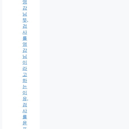
영
감
님
뜻,
검
사
를
영
감
님
이
라
고
하
는
이
유,
검
사
를
윤
프