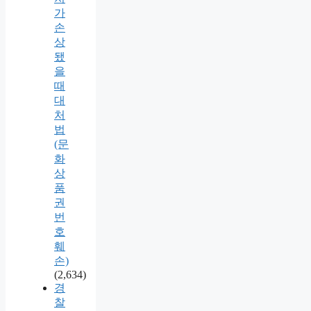
가
손
상
됐
을
때
대
처
법
(문
화
상
품
권
번
호
훼
손)
(2,634)
경
찰