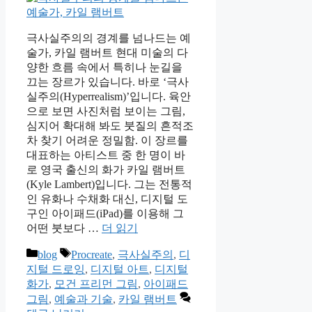
극사실주의의 경계를 넘나드는 예
술가, 카일 램버트 현대 미술의 다
양한 흐름 속에서 특히나 눈길을
끄는 장르가 있습니다. 바로 ‘극사
실주의(Hyperrealism)’입니다. 육안
으로 보면 사진처럼 보이는 그림,
심지어 확대해 봐도 붓질의 흔적조
차 찾기 어려운 정밀함. 이 장르를
대표하는 아티스트 중 한 명이 바
로 영국 출신의 화가 카일 램버트
(Kyle Lambert)입니다. 그는 전통적
인 유화나 수채화 대신, 디지털 도
구인 아이패드(iPad)를 이용해 그
어떤 붓보다 …
더 읽기
카
태
blog
Procreate
,
극사실주의
,
디
테
그
지털 드로잉
,
디지털 아트
,
디지털
고
화가
,
모건 프리먼 그림
,
아이패드
리
그림
,
예술과 기술
,
카일 램버트