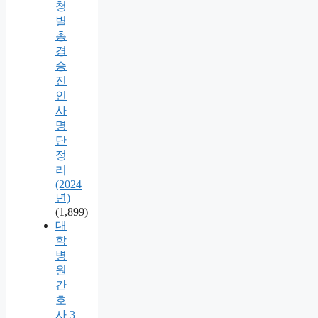
청
별
총
경
승
진
인
사
명
단
정
리
(2024
년)
(1,899)
대
학
병
원
간
호
사 3