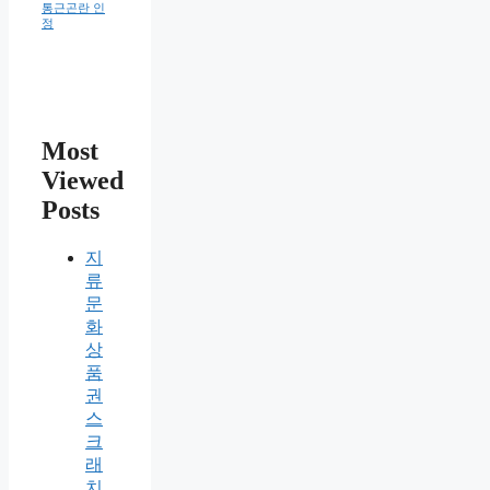
통근곤란 인
정
Most
Viewed
Posts
지
류
문
화
상
품
권
스
크
래
치