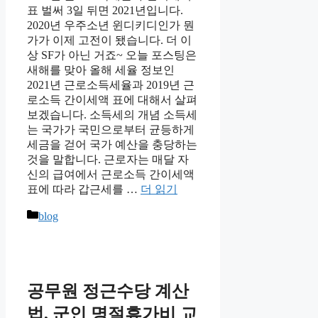
표 벌써 3일 뒤면 2021년입니다.
2020년 우주소년 윈디키디인가 뭔
가가 이제 고전이 됐습니다. 더 이
상 SF가 아닌 거죠~ 오늘 포스팅은
새해를 맞아 올해 세율 정보인
2021년 근로소득세율과 2019년 근
로소득 간이세액 표에 대해서 살펴
보겠습니다. 소득세의 개념 소득세
는 국가가 국민으로부터 균등하게
세금을 걷어 국가 예산을 충당하는
것을 말합니다. 근로자는 매달 자
신의 급여에서 근로소득 간이세액
표에 따라 갑근세를 …
더 읽기
카
blog
테
고
리
공무원 정근수당 계산
법, 군인 명절휴가비 교