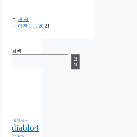
테
고
리
새 글
페
페
페
←
이전
1
…
20
21
이
이
이
지
지
지
검색
검
색
3교대 근무
diablo4
Procreate