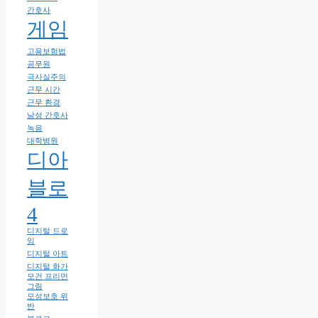
간호사
게임
고용보험법
공무원
극사실주의
근무 시간
근무 환경
남성 간호사
녹음
대학병원
디아
블로
4
디지털 드로
잉
디지털 아트
디지털 화가
모건 프리먼
그림
모성보호 위
반