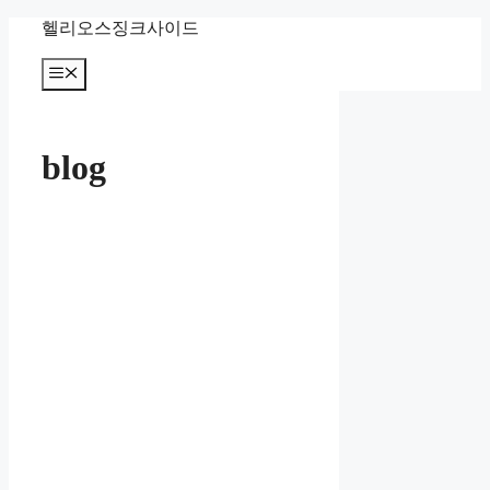
컨
헬리오스징크사이드
텐
츠
메
뉴
로
건
너
blog
뛰
기