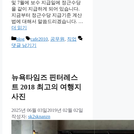
및 7월에 보수 지급일에 정근수당
을 같이 지급하게 되어 있습니다.
지금부터 정근수당 지급기준 계산
법에 대해서 말씀드리겠습니다. …
더 읽기
카
태
blog
cafe2010
,
공무원
,
직업
테
그
댓글 남기기
고
리
뉴욕타임즈 핀터레스
트 2018 최고의 여행지
사진
2025년 06월 03일
2019년 02월 02일
작성자:
sk2sknanzn