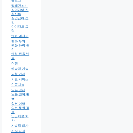
블로그
빨래건조기
실업급여 신
청서류
실업급여 조
건
아이패드 그
림
엔화 계산기
엔화 투자
엔화 하락 원
인
엔화 환율 변
동
여행
예술과 기술
외환 거래
의료 서비스
인공지능
일본 경제
일본 엔화 환
율
일본 여행
일본 통화 정
책
임금체불 퇴
사
자발적 퇴사
자진 사직