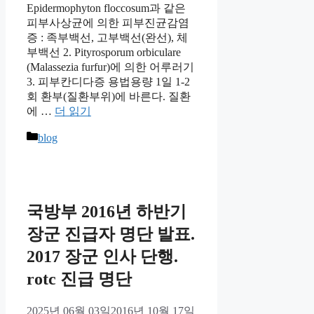
Epidermophyton floccosum과 같은
피부사상균에 의한 피부진균감염
증 : 족부백선, 고부백선(완선), 체
부백선 2. Pityrosporum orbiculare
(Malassezia furfur)에 의한 어루러기
3. 피부칸디다증 용법용량 1일 1-2
회 환부(질환부위)에 바른다. 질환
에 …
더 읽기
카
blog
테
고
리
국방부 2016년 하반기
장군 진급자 명단 발표.
2017 장군 인사 단행.
rotc 진급 명단
2025년 06월 03일
2016년 10월 17일