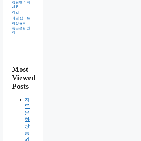
정당한 이직
사유
직업
카일 램버트
탄성코트
통근곤란 인
정
Most
Viewed
Posts
지
류
문
화
상
품
권