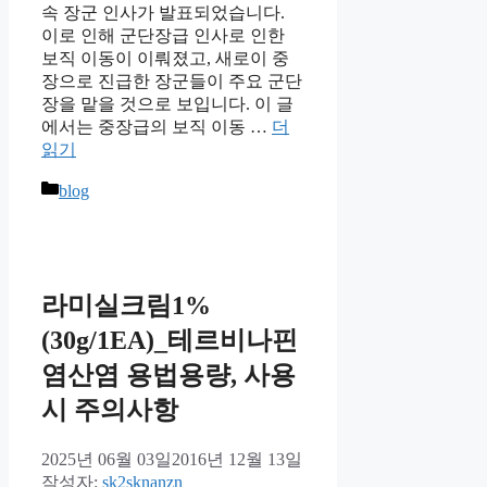
속 장군 인사가 발표되었습니다.
이로 인해 군단장급 인사로 인한
보직 이동이 이뤄졌고, 새로이 중
장으로 진급한 장군들이 주요 군단
장을 맡을 것으로 보입니다. 이 글
에서는 중장급의 보직 이동 …
더
읽기
카
blog
테
고
리
라미실크림1%
(30g/1EA)_테르비나핀
염산염 용법용량, 사용
시 주의사항
2025년 06월 03일
2016년 12월 13일
작성자:
sk2sknanzn