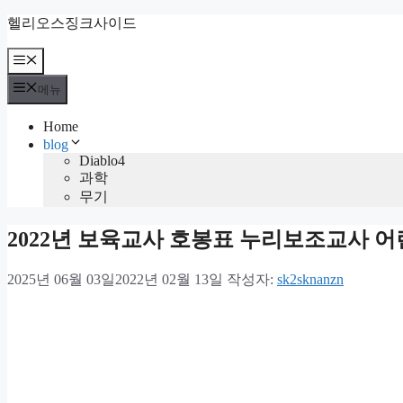
컨
헬리오스징크사이드
텐
츠
메
뉴
로
메뉴
건
너
Home
뛰
blog
기
Diablo4
과학
무기
2022년 보육교사 호봉표 누리보조교사 
2025년 06월 03일
2022년 02월 13일
작성자:
sk2sknanzn