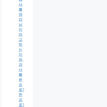
사
를
영
감
님
이
라
고
하
는
이
유,
검
사
를
윤
프
로?
한
프
로?