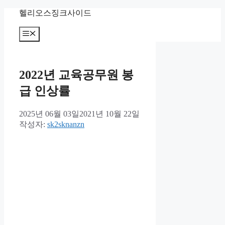
컨
헬리오스징크사이드
텐
츠
메
뉴
로
건
너
2022년 교육공무원 봉
뛰
기
급 인상률
2025년 06월 03일
2021년 10월 22일
작성자:
sk2sknanzn