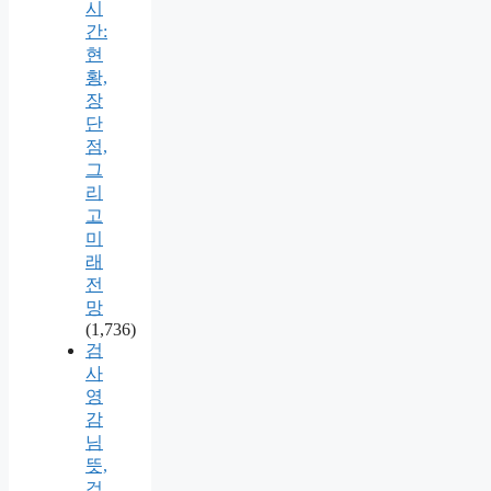
시
간:
현
황,
장
단
점,
그
리
고
미
래
전
망
(1,736)
검
사
영
감
님
뜻,
검