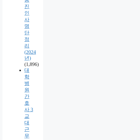
진
인
사
명
단
정
리
(2024
년)
(1,896)
대
학
병
원
간
호
사 3
교
대
근
무