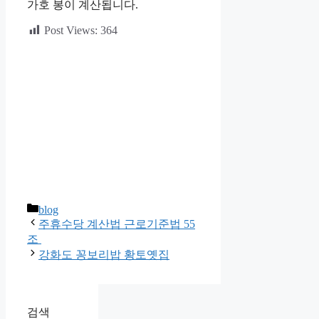
가호 봉이 계산됩니다.
Post Views:
364
카
blog
테
주휴수당 계산법 근로기준법 55
고
조
리
강화도 꽁보리밥 황토옛집
검색