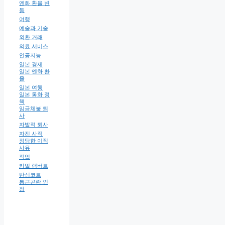
엔화 환율 변
동
여행
예술과 기술
외환 거래
의료 서비스
인공지능
일본 경제
일본 엔화 환
율
일본 여행
일본 통화 정
책
임금체불 퇴
사
자발적 퇴사
자진 사직
정당한 이직
사유
직업
카일 램버트
탄성코트
통근곤란 인
정