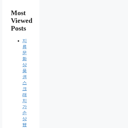
Most
Viewed
Posts
지
류
문
화
상
품
권
스
크
래
치
가
손
상
됐