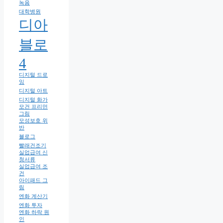
녹음
대학병원
디아
블로
4
디지털 드로
잉
디지털 아트
디지털 화가
모건 프리먼
그림
모성보호 위
반
블로그
빨래건조기
실업급여 신
청서류
실업급여 조
건
아이패드 그
림
엔화 계산기
엔화 투자
엔화 하락 원
인