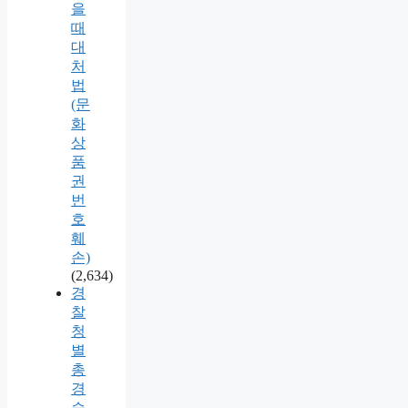
을
때
대
처
법
(문
화
상
품
권
번
호
훼
손)
(2,634)
경
찰
청
별
총
경
승