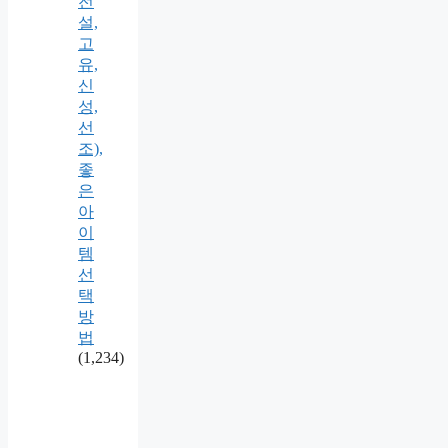
전
설,
고
유,
신
성,
선
조),
좋
은
아
이
템
선
택
방
법
(1,234)