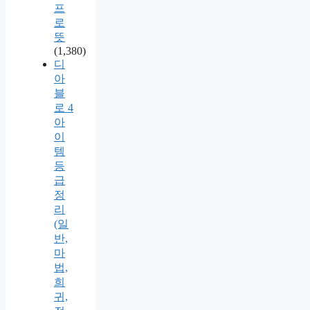
프
로
뜻
(1,380)
디
아
블
로 4
아
이
템
등
급
정
리
(일
반,
마
법,
희
귀,