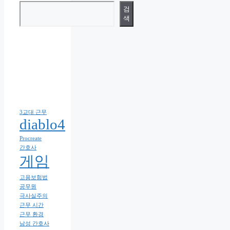
검
색
3교대 근무
diablo4
Procreate
간호사
게임
고용보험법
공무원
극사실주의
근무 시간
근무 환경
남성 간호사