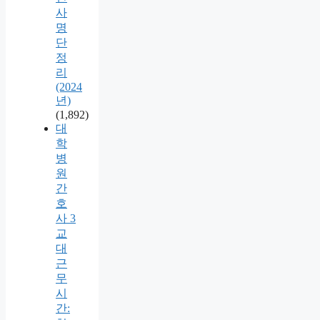
사
명
단
정
리
(2024
년)
(1,892)
대
학
병
원
간
호
사 3
교
대
근
무
시
간: