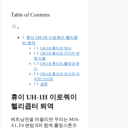
Table of Contents
휴이 UH-1H 이로쿼이 헬리콥
터 퇴역
UH-1H 휴이의 역사
UH-1H 휴이와 인디언 부
족 이름
UH-1H 휴이의 활약과 유
산
UH-1H 휴이의 유산과 마
지막 안식처
결론
휴이 UH-1H 이로쿼이
헬리콥터 퇴역
베트남전을 떠올리면 우리는 M16-
A1, F4 팬텀 II와 함께 롤링스톤즈