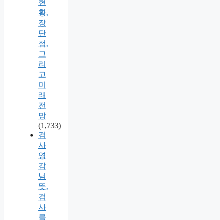
현
황,
장
단
점,
그
리
고
미
래
전
망
(1,733)
검
사
영
감
님
뜻,
검
사
를