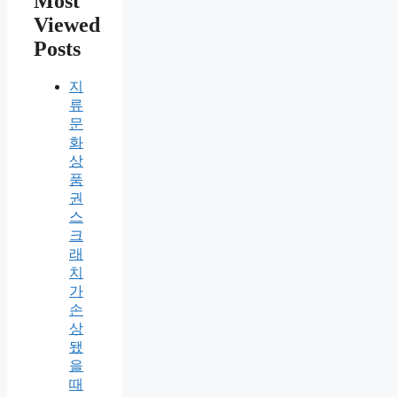
Most
Viewed
Posts
지
류
문
화
상
품
권
스
크
래
치
가
손
상
됐
을
때