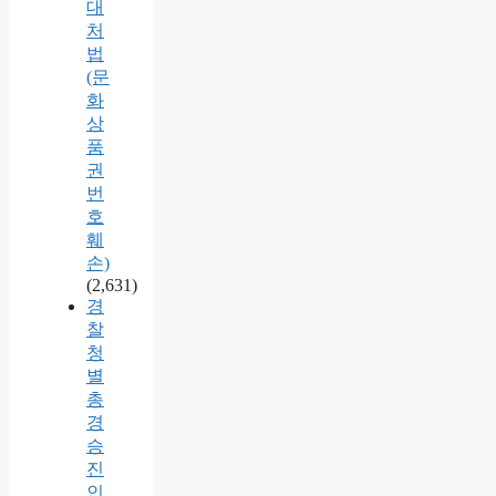
대
처
법
(문
화
상
품
권
번
호
훼
손)
(2,631)
경
찰
청
별
총
경
승
진
인