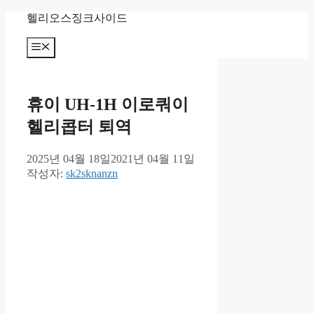
컨
헬리오스징크사이드
텐
츠
메
뉴
로
건
너
휴이 UH-1H 이로쿼이
뛰
기
헬리콥터 퇴역
2025년 04월 18일
2021년 04월 11일
작성자:
sk2sknanzn