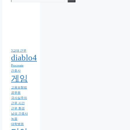
3교대 근무
diablo4
Procreate
간호사
게임
고용보험법
공무원
극사실주의
근무 시간
근무 환경
남성 간호사
녹음
대학병원