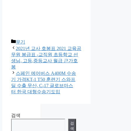
카
무기
테
2021년 교사 호봉표 2021 교육공
고
무원 봉급표 -교직원 초등학교 선
리
생님, 고등,중등교사 월급 근가호
봉
스페인 에어버스 A400M 수송
기 가격KT-1 T50 훈련기 스와프
딜 수출 무산, C-17 글로브마스
터 한국 대형수송기도입
검색
검
색