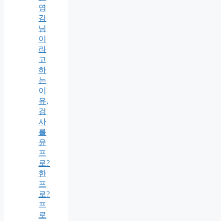
영
감
님
이
라
고
하
는
이
유,
검
사
를
윤
프
로?
한
프
로?
프
로