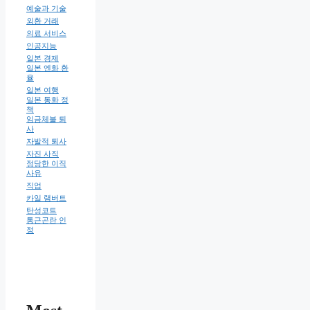
예술과 기술
외환 거래
의료 서비스
인공지능
일본 경제
일본 엔화 환
율
일본 여행
일본 통화 정
책
임금체불 퇴
사
자발적 퇴사
자진 사직
정당한 이직
사유
직업
카일 램버트
탄성코트
통근곤란 인
정