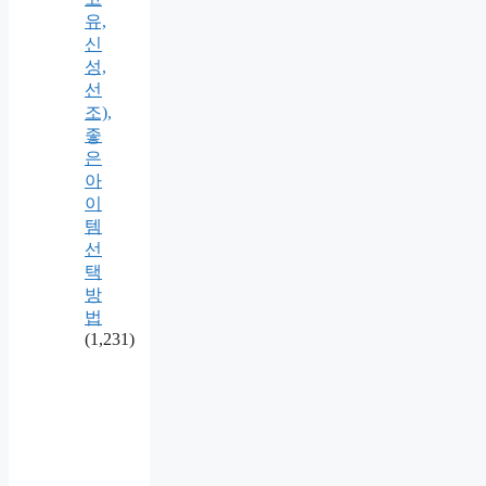
유,
신
성,
선
조),
좋
은
아
이
템
선
택
방
법
(1,231)