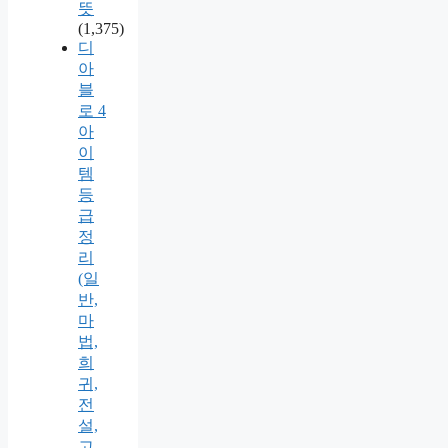
뜻
(1,375)
디
아
블
로 4
아
이
템
등
급
정
리
(일
반,
마
법,
희
귀,
전
설,
고