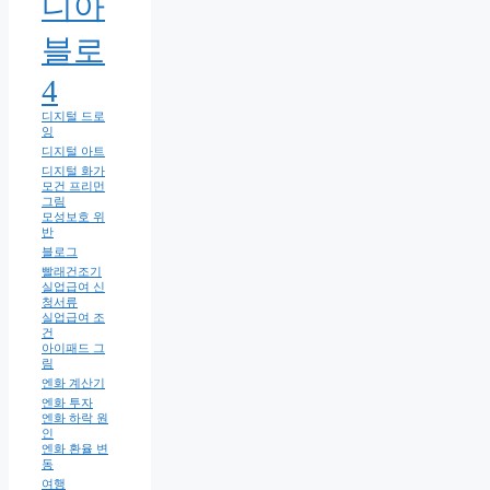
디아
블로
4
디지털 드로
잉
디지털 아트
디지털 화가
모건 프리먼
그림
모성보호 위
반
블로그
빨래건조기
실업급여 신
청서류
실업급여 조
건
아이패드 그
림
엔화 계산기
엔화 투자
엔화 하락 원
인
엔화 환율 변
동
여행