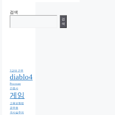
검색
검
색
3교대 근무
diablo4
Procreate
간호사
게임
고용보험법
공무원
극사실주의