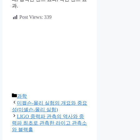
과.
Post Views:
339
카
과학
테
미켈슨-몰리 실험의 개요와 중요
고
성(미셸슨-몰리 실험)
리
LIGO 중력파 관측의 역사와 중
력파 최초로 관측한 라이고 관측소
와 블랙홀