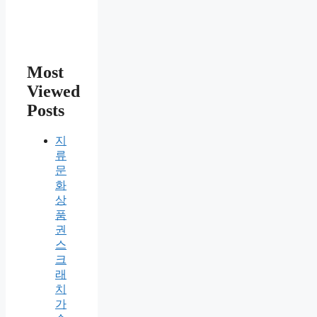
Most
Viewed
Posts
지
류
문
화
상
품
권
스
크
래
치
가