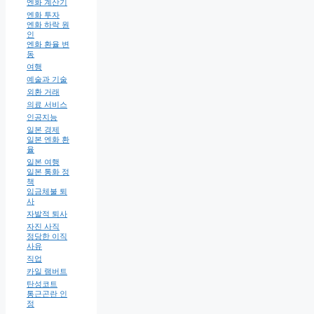
엔화 계산기
엔화 투자
엔화 하락 원
인
엔화 환율 변
동
여행
예술과 기술
외환 거래
의료 서비스
인공지능
일본 경제
일본 엔화 환
율
일본 여행
일본 통화 정
책
임금체불 퇴
사
자발적 퇴사
자진 사직
정당한 이직
사유
직업
카일 램버트
탄성코트
통근곤란 인
정