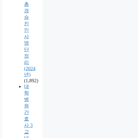
총
경
승
진
인
사
명
단
정
리
(2024
년)
(1,892)
대
학
병
원
간
호
사 3
교