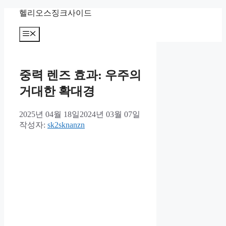
컨
헬리오스징크사이드
텐
츠
메
뉴
로
건
너
중력 렌즈 효과: 우주의
뛰
기
거대한 확대경
2025년 04월 18일
2024년 03월 07일
작성자:
sk2sknanzn