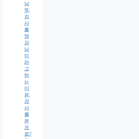
님
뜻,
검
사
를
영
감
님
이
라
고
하
는
이
유,
검
사
를
윤
프
로?