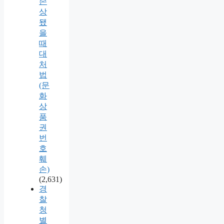
손
상
됐
을
때
대
처
법
(문
화
상
품
권
번
호
훼
손)
(2,631)
경
찰
청
별