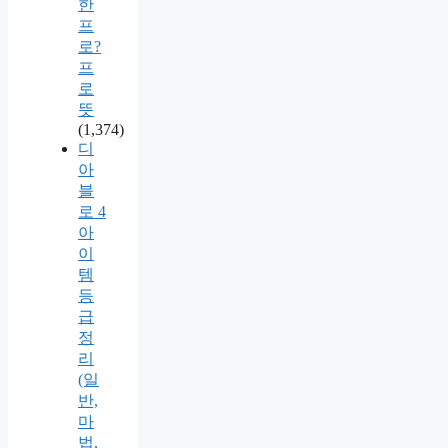
한
프
로?
프
로
뜻
(1,374)
디
아
블
로 4
아
이
템
등
급
정
리
(일
반,
마
법,