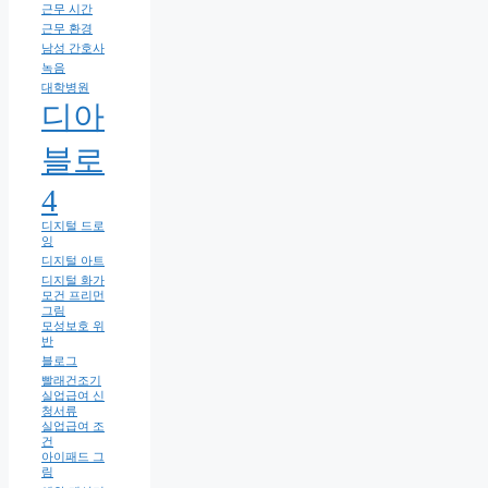
근무 시간
근무 환경
남성 간호사
녹음
대학병원
디아
블로
4
디지털 드로
잉
디지털 아트
디지털 화가
모건 프리먼
그림
모성보호 위
반
블로그
빨래건조기
실업급여 신
청서류
실업급여 조
건
아이패드 그
림