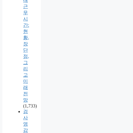
대
근
무
시
간:
현
황,
장
단
점,
그
리
고
미
래
전
망
(1,733)
검
사
영
감