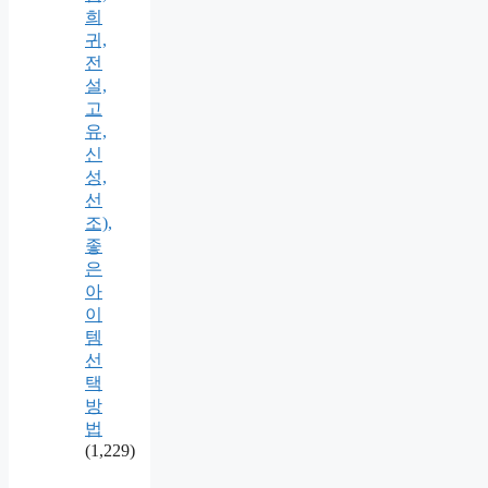
희
귀,
전
설,
고
유,
신
성,
선
조),
좋
은
아
이
템
선
택
방
법
(1,229)