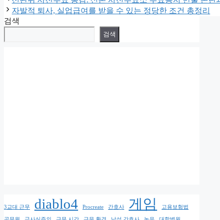
고
자발적 퇴사, 실업급여를 받을 수 있는 정당한 조건 총정리
리
검색
검색
diablo4
게임
3교대 근무
Procreate
간호사
고용보험법
공무원
극사실주의
근무 시간
근무 환경
남성 간호사
녹음
대학병원