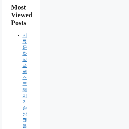
Most
Viewed
Posts
지
류
문
화
상
품
권
스
크
래
치
가
손
상
됐
을