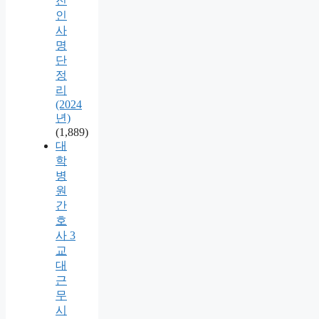
진
인
사
명
단
정
리
(2024
년)
(1,889)
대
학
병
원
간
호
사 3
교
대
근
무
시