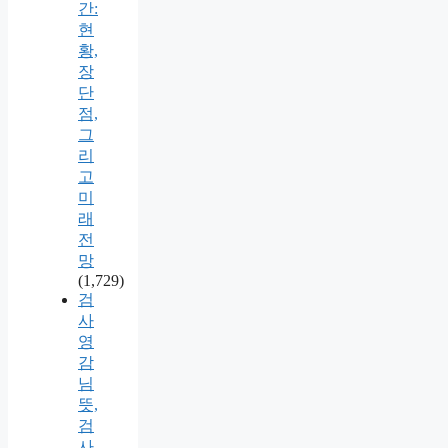
간:
현
황,
장
단
점,
그
리
고
미
래
전
망
(1,729)
검
사
영
감
님
뜻,
검
사