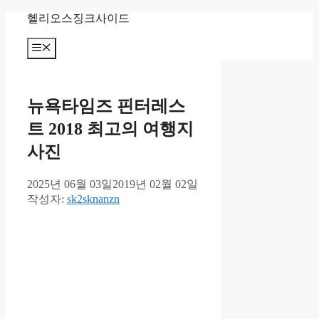
컨
헬리오스징크사이드
텐
츠
메
뉴
로
건
너
뉴욕타임즈 핀터레스
뛰
기
트 2018 최고의 여행지
사진
2025년 06월 03일
2019년 02월 02일
작성자:
sk2sknanzn