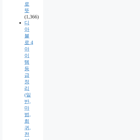
로
뜻
(1,366)
디
아
블
로 4
아
이
템
등
급
정
리
(일
반,
마
법,
희
귀,
전