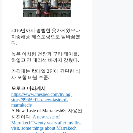
2016년까지 평범한 옷가게였으나
지중해풍 레스토랑으로 탈바꿈했
다.
높은 아치형 천장과 구리 테이블,
하얗고 긴 대리석 바까지 갖췄다.
가격대는 칵테일 2잔에 간단한 식
사 포함 60불 수준.
모로코 마라케시
https://www.thespec.com/living-
story/8966991-a-new-taste-of-
marrakech/
A New Taste of Marrakesh에 사용된
사진이다.
A new taste of
MarrakechTwenty years after my first
visit, some things about Marrakech