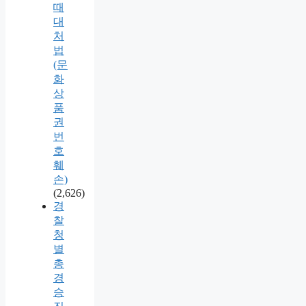
때
대
처
법
(문
화
상
품
권
번
호
훼
손)
(2,626)
경
찰
청
별
총
경
승