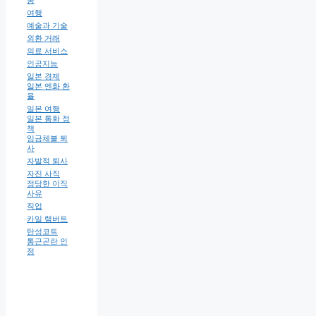
동
여행
예술과 기술
외환 거래
의료 서비스
인공지능
일본 경제
일본 엔화 환
율
일본 여행
일본 통화 정
책
임금체불 퇴
사
자발적 퇴사
자진 사직
정당한 이직
사유
직업
카일 램버트
탄성코트
통근곤란 인
정