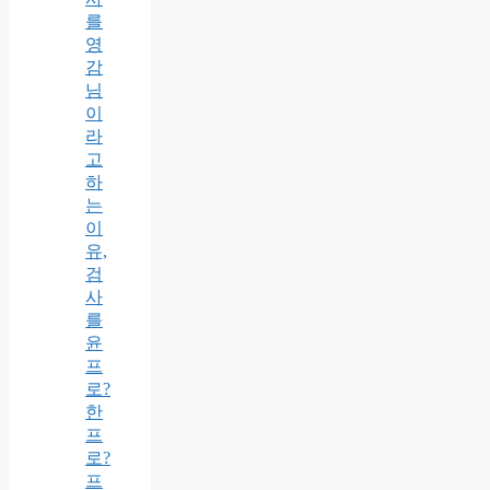
를
영
감
님
이
라
고
하
는
이
유,
검
사
를
윤
프
로?
한
프
로?
프