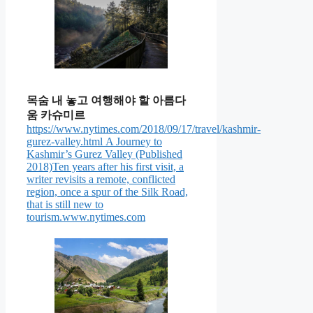
목숨 내 놓고 여행해야 할 아름다
움 카슈미르
https://www.nytimes.com/2018/09/17/travel/kashmir-
gurez-valley.html
A Journey to
Kashmir’s Gurez Valley (Published
2018)Ten years after his first visit, a
writer revisits a remote, conflicted
region, once a spur of the Silk Road,
that is still new to
tourism.www.nytimes.com